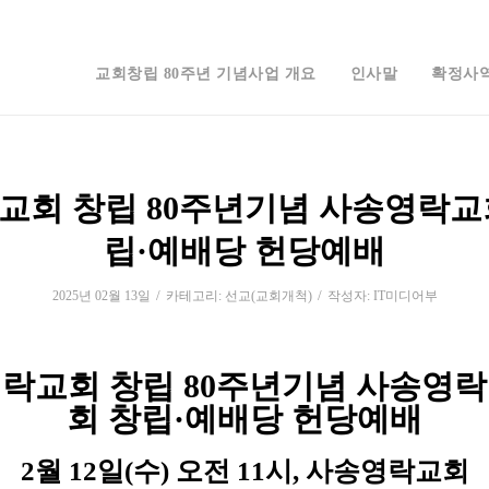
교회창립 80주년 기념사업 개요
인사말
확정사
교회 창립 80주년기념 사송영락교
립·예배당 헌당예배
/
/
2025년 02월 13일
카테고리:
선교(교회개척)
작성자:
IT미디어부
락교회 창립 80주년기념 사송영
회 창립·예배당 헌당예배
2월 12일(수) 오전 11시, 사송영락교회