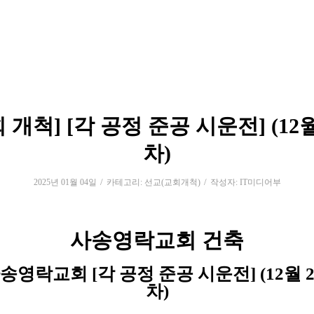
 개척] [각 공정 준공 시운전] (12
차)
/
/
2025년 01월 04일
카테고리:
선교(교회개척)
작성자:
IT미디어부
사송영락교회 건축
송영락교회 [각 공정 준공 시운전] (12월 
차)