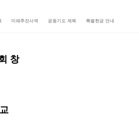
역
미래추진사역
공동기도 제목
특별헌금 안내
회 창
락교