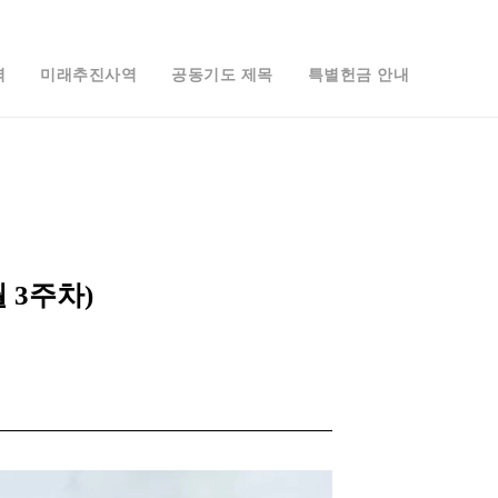
역
미래추진사역
공동기도 제목
특별헌금 안내
 3주차)